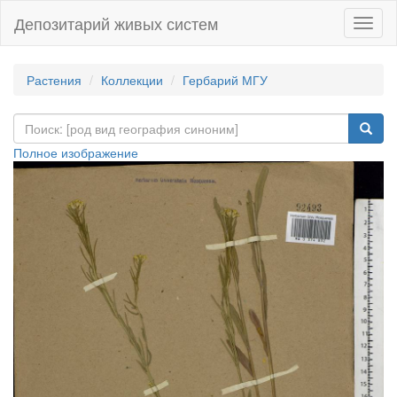
Депозитарий живых систем
Навиг
Растения
Коллекции
Гербарий МГУ
Полное изображение