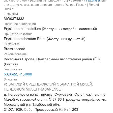
свои фотографии растений в природе и точку съемки на
iNaturalist
, где
они станут частью нашего нового проекта "Флора России | Flora of
Russia".
Штрихкод
MW0374832
Название в коллекции
Erysimum hieracifolium (Желтушник ястребинколистный)
Принятое название
Erysimum odoratum Ehrh. (Желтушник душистый)
Семейство
Brassicaceae
Районирование
Восточная Европа, Центральный лесостепной район (E6)
(Россия)
Геопривязка
53,6522, 41,4088
Этикетка
РЯЗАНСКИЙ СРЕДНЕ-ОКСКИЙ ОБЛАСТНОЙ МУЗЕЙ.
HERBARIUM MUSEI RJASANENSE
д. Погореловка на р. Тяновке. Сурков лог. Склон южн. эксп. у
Малой Алгасовской степи. N-37-83-Г раздела географ. сетки.
Моршанский р-н Тамбовской обл.
21.07.1929.
Собр.
Прозоровский Н.,
№
1-203