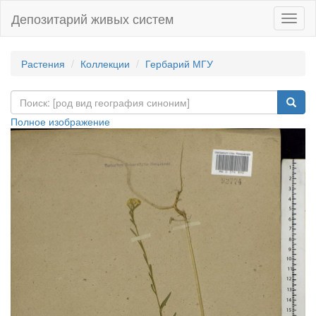
Депозитарий живых систем
Навиг
Растения
Коллекции
Гербарий МГУ
Полное изображение