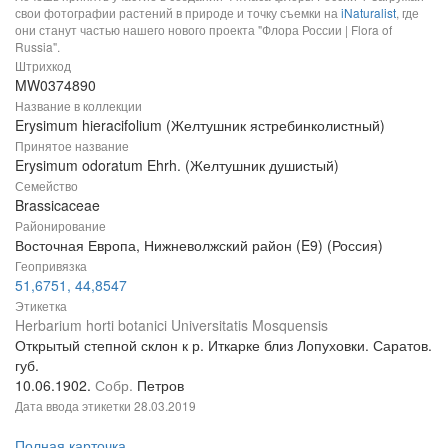
свои фотографии растений в природе и точку съемки на
iNaturalist
, где
они станут частью нашего нового проекта "Флора России | Flora of
Russia".
Штрихкод
MW0374890
Название в коллекции
Erysimum hieracifolium (Желтушник ястребинколистный)
Принятое название
Erysimum odoratum Ehrh. (Желтушник душистый)
Семейство
Brassicaceae
Районирование
Восточная Европа, Нижневолжский район (E9) (Россия)
Геопривязка
51,6751, 44,8547
Этикетка
Herbarium horti botanici Universitatis Mosquensis
Открытый степной склон к р. Иткарке близ Лопуховки. Саратов.
губ.
10.06.1902.
Собр.
Петров
Дата ввода этикетки
28.03.2019
Полная карточка