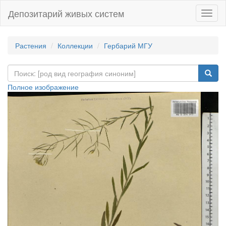
Депозитарий живых систем
Навиг
Растения
Коллекции
Гербарий МГУ
Полное изображение