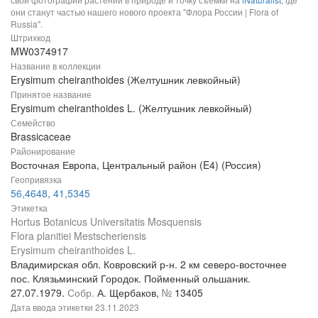
они станут частью нашего нового проекта "Флора России | Flora of
Russia".
Штрихкод
MW0374917
Название в коллекции
Erysimum cheiranthoides (Желтушник левкойный)
Принятое название
Erysimum cheiranthoides L. (Желтушник левкойный)
Семейство
Brassicaceae
Районирование
Восточная Европа, Центральный район (E4) (Россия)
Геопривязка
56,4648, 41,5345
Этикетка
Hortus Botanicus Universitatis Mosquensis
Flora planitiei Mestscheriensis
Erysimum cheiranthoides L.
Владимирская обл. Ковровский р-н. 2 км северо-восточнее
пос. Клязьминский Городок. Пойменный ольшаник.
27.07.1979.
Собр.
А. Щербаков,
№
13405
Дата ввода этикетки
23.11.2023