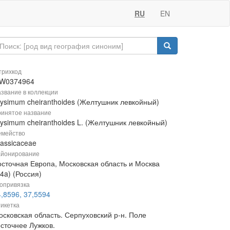
RU
EN
рихкод
W0374964
звание в коллекции
rysimum cheiranthoides (Желтушник левкойный)
инятое название
rysimum cheiranthoides L. (Желтушник левкойный)
мейство
rassicaceae
йонирование
осточная Европа, Московская область и Москва
4a) (Россия)
опривязка
,8596, 37,5594
икетка
осковская область. Серпуховский р-н. Поле
осточнее Лужков.