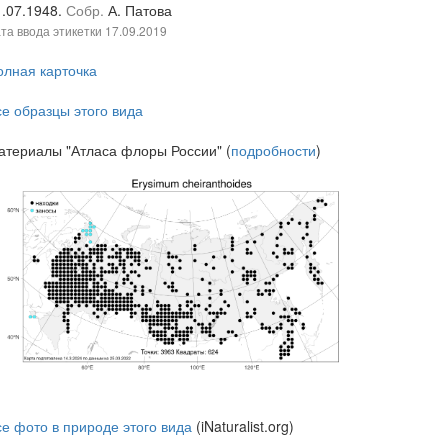
1.07.1948.
Собр.
А. Патова
та ввода этикетки
17.09.2019
олная карточка
се образцы этого вида
атериалы "Атласа флоры России" (
подробности
)
се фото в природе этого вида
(iNaturalist.org)