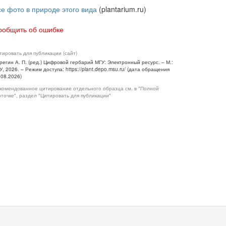
се фото в природе этого вида
(plantarium.ru)
ообщить об ошибке
тировать для публикации (сайт)
регин А. П. (ред.) Цифровой гербарий МГУ: Электронный ресурс. – М.:
У, 2026. – Режим доступа: https://plant.depo.msu.ru/ (дата обращения
.08.2026)
комендованное цитирование отдельного образца см. в "Полной
рточке", раздел "Цитировать для публикации"