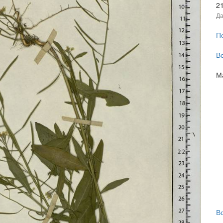
2
Да
П
В
М
В