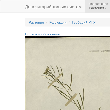
Направление
Депозитарий живых систем
Растения
Растения
Коллекции
Гербарий МГУ
Полное изображение