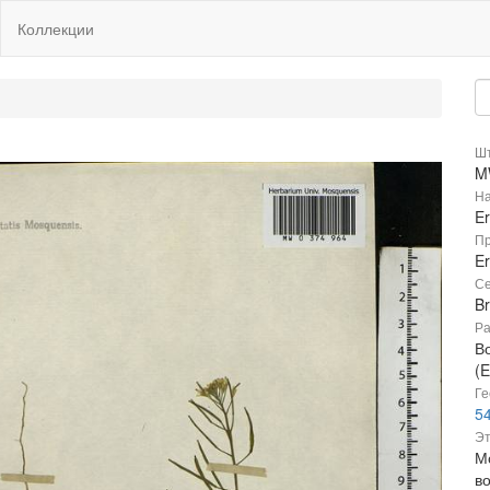
Коллекции
Шт
M
На
E
Пр
E
Се
B
Ра
В
(E
Ге
54
Эт
М
в