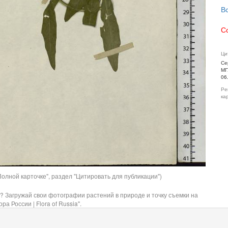
В
С
Ци
Се
МГ
06
Ре
ка
олной карточке", раздел "Цитировать для публикации")
? Загружай свои фотографии растений в природе и точку съемки на
ра России | Flora of Russia".