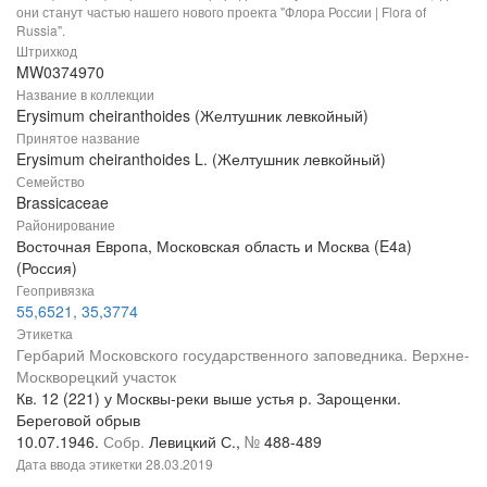
они станут частью нашего нового проекта "Флора России | Flora of
Russia".
Штрихкод
MW0374970
Название в коллекции
Erysimum cheiranthoides (Желтушник левкойный)
Принятое название
Erysimum cheiranthoides L. (Желтушник левкойный)
Семейство
Brassicaceae
Районирование
Восточная Европа, Московская область и Москва (E4a)
(Россия)
Геопривязка
55,6521, 35,3774
Этикетка
Гербарий Московского государственного заповедника. Верхне-
Москворецкий участок
Кв. 12 (221) у Москвы-реки выше устья р. Зарощенки.
Береговой обрыв
10.07.1946.
Собр.
Левицкий С.,
№
488-489
Дата ввода этикетки
28.03.2019