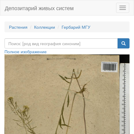
Депозитарий живых систем
Навиг
Растения
Коллекции
Гербарий МГУ
Полное изображение