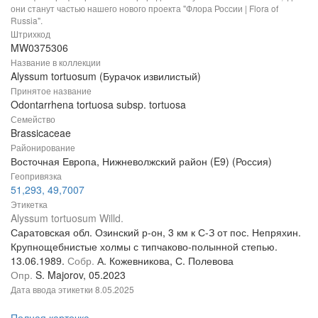
они станут частью нашего нового проекта "Флора России | Flora of
Russia".
Штрихкод
MW0375306
Название в коллекции
Alyssum tortuosum (Бурачок извилистый)
Принятое название
Odontarrhena tortuosa subsp. tortuosa
Семейство
Brassicaceae
Районирование
Восточная Европа, Нижневолжский район (E9) (Россия)
Геопривязка
51,293, 49,7007
Этикетка
Alyssum tortuosum Willd.
Саратовская обл. Озинский р-он, 3 км к С-З от пос. Непряхин.
Крупнощебнистые холмы с типчаково-полынной степью.
13.06.1989.
Собр.
А. Кожевникова, С. Полевова
Опр.
S. Majorov, 05.2023
Дата ввода этикетки
8.05.2025
Полная карточка