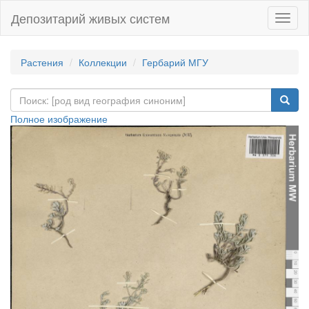
Депозитарий живых систем
Навиг
Растения
Коллекции
Гербарий МГУ
Полное изображение