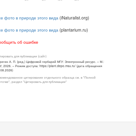
се фото в природе этого вида
(iNaturalist.org)
се фото в природе этого вида
(plantarium.ru)
ообщить об ошибке
тировать для публикации (сайт)
регин А. П. (ред.) Цифровой гербарий МГУ: Электронный ресурс. – М.:
У, 2026. – Режим доступа: https://plant.depo.msu.ru/ (дата обращения
.08.2026)
комендованное цитирование отдельного образца см. в "Полной
рточке", раздел "Цитировать для публикации"