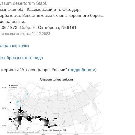
yssum desertorum Stapf.
занская обл. Касимовский р-н. Окр. дер.
ербатовка. Известняковые склоны коренного берега
и, на осыпи.
2.06.1973.
Собр.
Н. Октябрева,
№
8191
та ввода этикетки
21.12.2023
олная карточка
се образцы этого вида
атериалы "Атласа флоры России" (
подробности
)