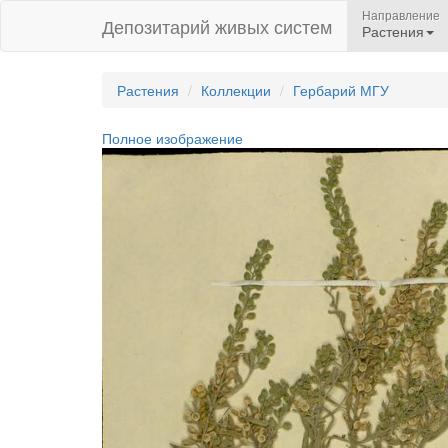
Направление
Депозитарий живых систем
Растения
Растения
Коллекции
Гербарий МГУ
Полное изображение