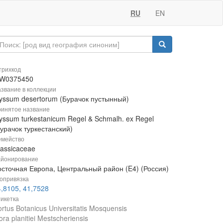
RU
EN
рихкод
W0375450
звание в коллекции
lyssum desertorum (Бурачок пустынный)
инятое название
yssum turkestanicum Regel & Schmalh. ex Regel
урачок туркестанский)
мейство
rassicaceae
йонирование
осточная Европа, Центральный район (E4) (Россия)
опривязка
,8105, 41,7528
икетка
rtus Botanicus Universitatis Mosquensis
ora planitiei Mestscheriensis