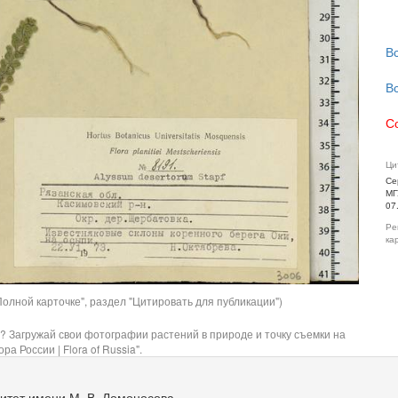
В
В
С
Ци
Се
МГ
07
Ре
ка
олной карточке", раздел "Цитировать для публикации")
? Загружай свои фотографии растений в природе и точку съемки на
ра России | Flora of Russia".
итет имени М. В. Ломоносова