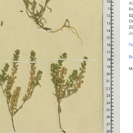
Al
Ря
Щ
Ок
2
Да
П
В
М