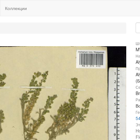
Коллекции
Шт
M
На
A
Пр
Al
(Б
Се
B
Ра
В
Ге
54
Эт
Ho
Fl