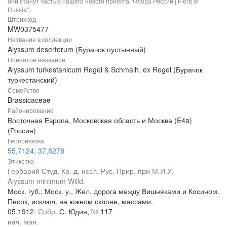
они станут частью нашего нового проекта "Флора России | Flora of
Russia".
Штрихкод
MW0375477
Название в коллекции
Alyssum desertorum (Бурачок пустынный)
Принятое название
Alyssum turkestanicum Regel & Schmalh. ex Regel (Бурачок
туркестанский)
Семейство
Brassicaceae
Районирование
Восточная Европа, Московская область и Москва (E4a)
(Россия)
Геопривязка
55,7124, 37,8278
Этикетка
Гербарий Студ. Кр. д. иссл. Рус. Прир. при М.И.У.
Alyssum minimum Willd.
Моск. губ., Моск. у., Жел. дорога между Вишняками и Косином.
Песок, исключ. на южном склоне, массами.
05.1912.
Собр.
С. Юдин,
№
117
нач. мая.