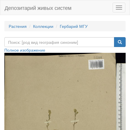
Депозитарий живых систем
Навиг
Растения
Коллекции
Гербарий МГУ
Полное изображение