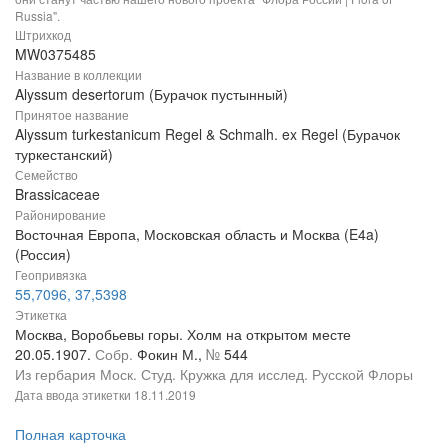
Russia".
Штрихкод
MW0375485
Название в коллекции
Alyssum desertorum (Бурачок пустынный)
Принятое название
Alyssum turkestanicum Regel & Schmalh. ex Regel (Бурачок
туркестанский)
Семейство
Brassicaceae
Районирование
Восточная Европа, Московская область и Москва (E4a)
(Россия)
Геопривязка
55,7096, 37,5398
Этикетка
Москва, Воробьевы горы. Холм на открытом месте
20.05.1907.
Собр.
Фокин М.,
№
544
Из гербария Моск. Студ. Кружка для исслед. Русской Флоры
Дата ввода этикетки
18.11.2019
Полная карточка