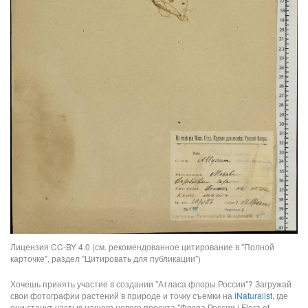
Лицензия CC-BY 4.0 (см. рекомендованное цитирование в "Полной
карточке", раздел "Цитировать для публикации")
Хочешь принять участие в создании "Атласа флоры России"? Загружай
свои фотографии растений в природе и точку съемки на
iNaturalist
, где
они станут частью нашего нового проекта "Флора России | Flora of