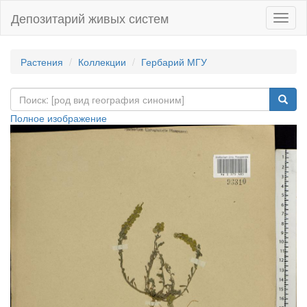
Депозитарий живых систем
Навиг
Растения
Коллекции
Гербарий МГУ
Полное изображение