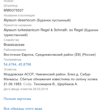
Russia".
Штрихкод
MW0375537
Название в коллекции
Alyssum desertorum (Бурачок пустынный)
Принятое название
Alyssum turkestanicum Regel & Schmalh. ex Regel (Бурачок
туркестанский)
Семейство
Brassicaceae
Районирование
Восточная Европа, Средневолжский район (E8) (Россия)
Геопривязка
54,4764, 45,8796
Этикетка
Мордовская АССР, Чамзинский район. Близ д. Сабур-
Мачкасы. Сбитые обнажения известняка по склону холма
21.06.1983.
Собр.
Тихомиров В., Щербаков А.
Дата ввода этикетки
28.03.2019
Полная карточка
Все образцы этого вида