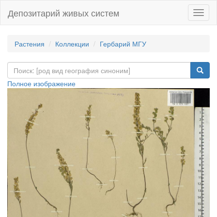
Депозитарий живых систем
Навиг
Растения
Коллекции
Гербарий МГУ
Полное изображение