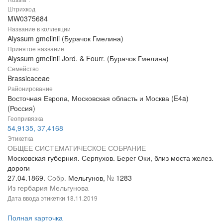
Штрихкод
MW0375684
Название в коллекции
Alyssum gmelinii (Бурачок Гмелина)
Принятое название
Alyssum gmelinii Jord. & Fourr. (Бурачок Гмелина)
Семейство
Brassicaceae
Районирование
Восточная Европа, Московская область и Москва (E4a)
(Россия)
Геопривязка
54,9135, 37,4168
Этикетка
ОБЩЕЕ СИСТЕМАТИЧЕСКОЕ СОБРАНИЕ
Московская губерния. Серпухов. Берег Оки, близ моста желез.
дороги
27.04.1869.
Собр.
Мельгунов,
№
1283
Из гербария Мельгунова
Дата ввода этикетки
18.11.2019
Полная карточка