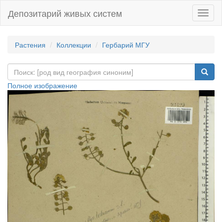
Депозитарий живых систем
Навиг
Растения
Коллекции
Гербарий МГУ
Полное изображение