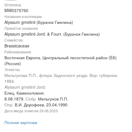
Штрихкод
MW0375760
Название в коллекции
Alyssum gmelinii (Бурачок Гмелина)
Принятое название
Alyssum gmelinii Jord. & Fourr. (Бурачок Гмелина)
Семейство
Brassicaceae
Районирование
Восточная Европа, Центральный лесостепной район (E6)
(Россия)
Этикетка
Мельгунова П.П., флора Задонского уезда. Вор. губернии.
1884.
Alyssum gmelinii Jord.
Елец. Каменоломня.
8.08.1879.
Собр.
Мельгунов П.П.
Опр.
В.И. Дорофеев, 23.04.1990
Дата ввода этикетки
29.06.2023
Полная карточка