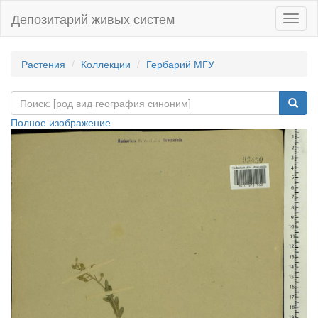
Депозитарий живых систем
Навиг
Растения
Коллекции
Гербарий МГУ
Полное изображение