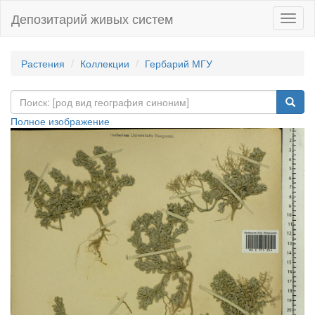
Депозитарий живых систем
Навиг
Растения
Коллекции
Гербарий МГУ
Полное изображение