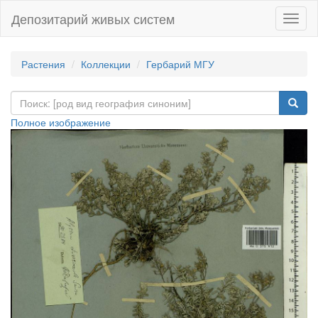
Депозитарий живых систем
Навиг
Растения
Коллекции
Гербарий МГУ
Полное изображение