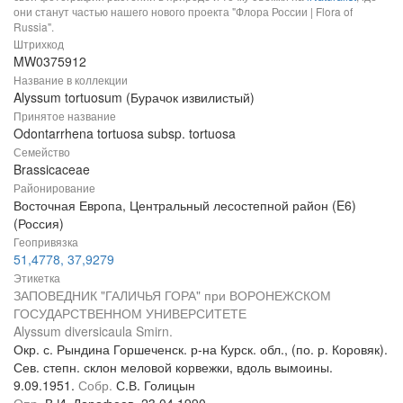
они станут частью нашего нового проекта "Флора России | Flora of
Russia".
Штрихкод
MW0375912
Название в коллекции
Alyssum tortuosum (Бурачок извилистый)
Принятое название
Odontarrhena tortuosa subsp. tortuosa
Семейство
Brassicaceae
Районирование
Восточная Европа, Центральный лесостепной район (E6)
(Россия)
Геопривязка
51,4778, 37,9279
Этикетка
ЗАПОВЕДНИК "ГАЛИЧЬЯ ГОРА" при ВОРОНЕЖСКОМ
ГОСУДАРСТВЕННОМ УНИВЕРСИТЕТЕ
Alyssum diversicaula Smirn.
Окр. с. Рындина Горшеченск. р-на Курск. обл., (по. р. Коровяк).
Сев. степн. склон меловой корвежки, вдоль вымоины.
9.09.1951.
Собр.
С.В. Голицын
Опр.
В.И. Дорофеев, 23.04.1990