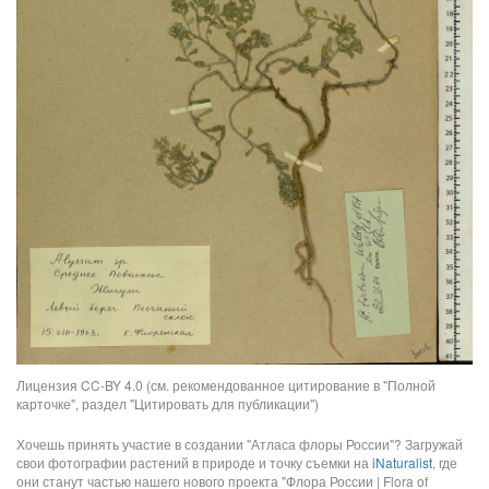
Лицензия CC-BY 4.0 (см. рекомендованное цитирование в "Полной
карточке", раздел "Цитировать для публикации")
Хочешь принять участие в создании "Атласа флоры России"? Загружай
свои фотографии растений в природе и точку съемки на
iNaturalist
, где
они станут частью нашего нового проекта "Флора России | Flora of