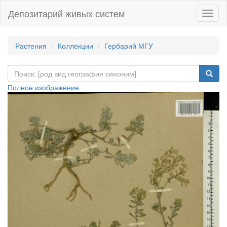
Депозитарий живых систем
Навиг
Растения
Коллекции
Гербарий МГУ
Полное изображение