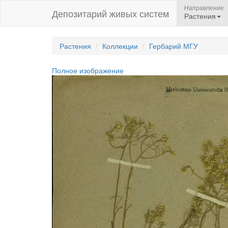
Направление
Депозитарий живых систем
Растения
Растения
Коллекции
Гербарий МГУ
Полное изображение