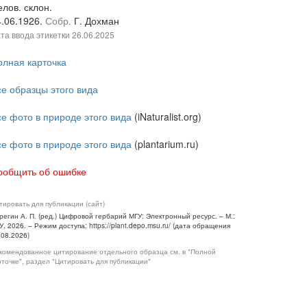
лов. склон.
4.06.1926.
Собр.
Г. Дохман
та ввода этикетки
26.06.2025
олная карточка
се образцы этого вида
се фото в природе этого вида
(iNaturalist.org)
се фото в природе этого вида
(plantarium.ru)
ообщить об ошибке
тировать для публикации (сайт)
регин А. П. (ред.) Цифровой гербарий МГУ: Электронный ресурс. – М.:
У, 2026. – Режим доступа: https://plant.depo.msu.ru/ (дата обращения
.08.2026)
комендованное цитирование отдельного образца см. в "Полной
рточке", раздел "Цитировать для публикации"