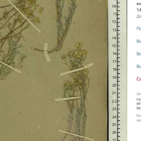
ме
1
Да
П
В
В
В
С
Ци
Се
МГ
08
Ре
ка