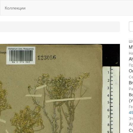
Коллекции
Шт
M
На
A
Пр
Od
Се
B
Ра
В
(
Ге
49
Эт
Al
Ст