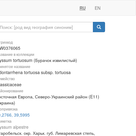
RU
EN
рихкод
W0376065
звание в коллекции
lyssum tortuosum (Бурачок извилистый)
инятое название
ontarrhena tortuosa subsp. tortuosa
мейство
rassicaceae
йонирование
осточная Европа, Северо-Украинский район (E11)
Украина)
опривязка
,2766, 39,5995
икетка
yssum alpestre
аробельск. окр. Харьк. губ. Лимаревская степь,