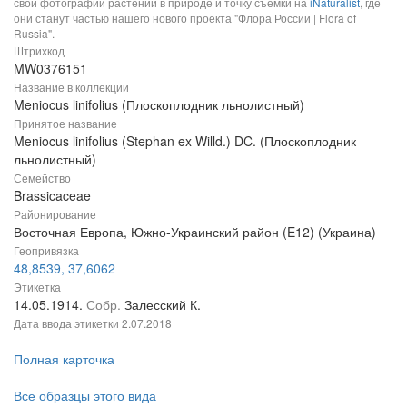
свои фотографии растений в природе и точку съемки на
iNaturalist
, где
они станут частью нашего нового проекта "Флора России | Flora of
Russia".
Штрихкод
MW0376151
Название в коллекции
Meniocus linifolius (Плоскоплодник льнолистный)
Принятое название
Meniocus linifolius (Stephan ex Willd.) DC. (Плоскоплодник
льнолистный)
Семейство
Brassicaceae
Районирование
Восточная Европа, Южно-Украинский район (E12) (Украина)
Геопривязка
48,8539, 37,6062
Этикетка
14.05.1914.
Собр.
Залесский К.
Дата ввода этикетки
2.07.2018
Полная карточка
Все образцы этого вида