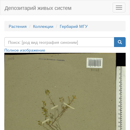
Депозитарий живых систем
Навиг
Растения
Коллекции
Гербарий МГУ
Полное изображение