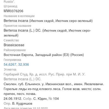
Russia".
Штрихкод
MW0376206
Название в коллекции
Berteroa incana (Икотник седой, Икотник серо-зеленый)
Принятое название
Berteroa incana (L.) DC. (Икотник седой, Икотник серо-
зеленый)
Семейство
Brassicaceae
Районирование
Восточная Европа, Западный район (E3) (Россия)
Геопривязка
54,6267, 32,936
Этикетка
Гербарий Студ. Кр. д. иссл. Рус. Прир. при М. И. У.
Berteroa incana (L.) DC.
Смолен. губ. Ельнинск. у. Ивонинская вол., имен. Яковлевичи.
Горелые ляды из-под елового леса. Голое возв. место; солн.
припек, песч. почва.
24.06.1912.
Собр.
С. Юдин,
№
104
Опр.
В. Кудряшов
Дата ввода этикетки
10.10.2022