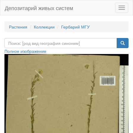
Депозитарий живых систем
Навиг
Растения
Коллекции
Гербарий МГУ
Полное изображение