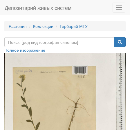
Депозитарий живых систем
Навиг
Растения
Коллекции
Гербарий МГУ
Полное изображение