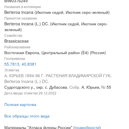
MW0376249
Название в коллекции
Berteroa incana (Икотник седой, Икотник серо-зеленый)
Принятое название
Berteroa incana (L.) DC. (Икотник седой, Икотник серо-
зеленый)
Семейство
Brassicaceae
Районирование
Восточная Европа, Центральный район (E4) (Россия)
Геопривязка
55,7813, 40,8381
Этикетка
А. ЮРЬЕВ 1894-96 Г. РАСТЕНИЯ ВЛАДИМИРСКОЙ ГУБ.
Berteroa incana (L.) DC.
Судогодского у., окр. с. Дубасова.
Собр.
А. Юрьев,
№
55
Дата ввода этикетки
29.12.2022
Полная карточка
Все образцы этого вида
Материалы "Атласа флоры России" (
подробности
)