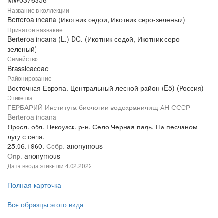
MW0376356
Название в коллекции
Berteroa incana (Икотник седой, Икотник серо-зеленый)
Принятое название
Berteroa incana (L.) DC. (Икотник седой, Икотник серо-
зеленый)
Семейство
Brassicaceae
Районирование
Восточная Европа, Центральный лесной район (E5) (Россия)
Этикетка
ГЕРБАРИЙ Института биологии водохранилищ АН СССР
Berteroa incana
Яросл. обл. Некоузск. р-н. Село Черная падь. На песчаном
лугу с села.
25.06.1960.
Собр.
anonymous
Опр.
anonymous
Дата ввода этикетки
4.02.2022
Полная карточка
Все образцы этого вида