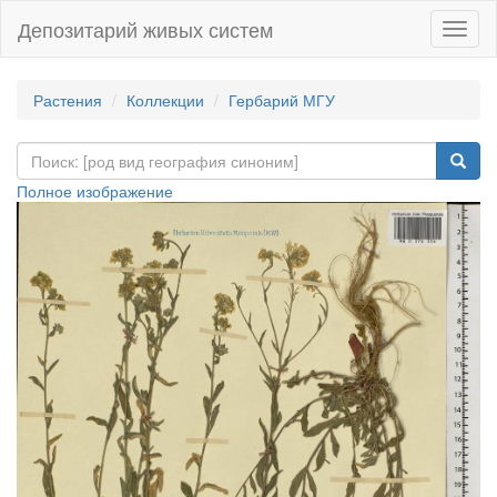
Депозитарий живых систем
Навиг
Растения
Коллекции
Гербарий МГУ
Полное изображение