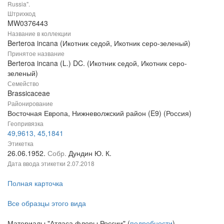
Russia".
Штрихкод
MW0376443
Название в коллекции
Berteroa incana (Икотник седой, Икотник серо-зеленый)
Принятое название
Berteroa incana (L.) DC. (Икотник седой, Икотник серо-
зеленый)
Семейство
Brassicaceae
Районирование
Восточная Европа, Нижневолжский район (E9) (Россия)
Геопривязка
49,9613, 45,1841
Этикетка
26.06.1952.
Собр.
Дундин Ю. К.
Дата ввода этикетки
2.07.2018
Полная карточка
Все образцы этого вида
Материалы "Атласа флоры России" (
подробности
)