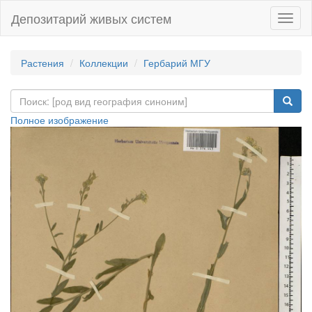
Депозитарий живых систем
Навиг
Растения
Коллекции
Гербарий МГУ
Полное изображение