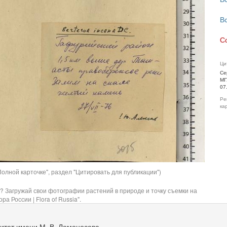
В
С
Ци
Се
МГ
07
Ре
ка
олной карточке", раздел "Цитировать для публикации")
? Загружай свои фотографии растений в природе и точку съемки на
ра России | Flora of Russia".
итет имени М. В. Ломоносова