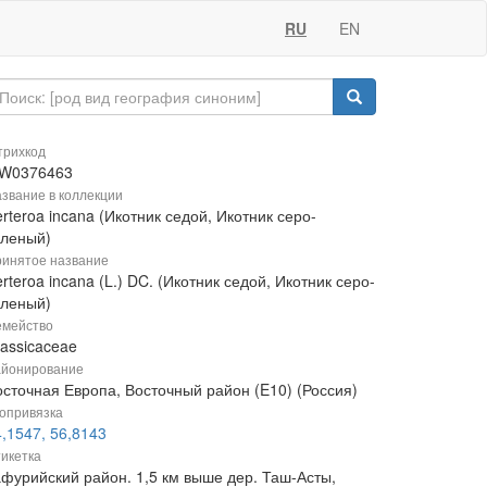
RU
EN
рихкод
W0376463
звание в коллекции
rteroa incana (Икотник седой, Икотник серо-
еленый)
инятое название
rteroa incana (L.) DC. (Икотник седой, Икотник серо-
еленый)
мейство
rassicaceae
йонирование
осточная Европа, Восточный район (E10) (Россия)
опривязка
,1547, 56,8143
икетка
афурийский район. 1,5 км выше дер. Таш-Асты,