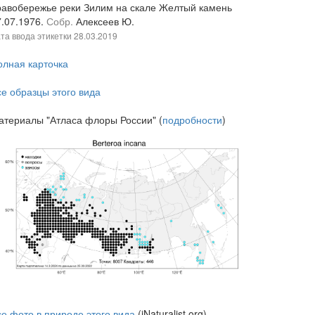
равобережье реки Зилим на скале Желтый камень
7.07.1976.
Собр.
Алексеев Ю.
та ввода этикетки
28.03.2019
олная карточка
се образцы этого вида
атериалы "Атласа флоры России" (
подробности
)
се фото в природе этого вида
(iNaturalist.org)