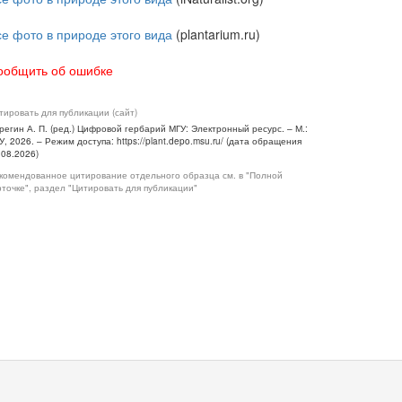
се фото в природе этого вида
(plantarium.ru)
ообщить об ошибке
тировать для публикации (сайт)
регин А. П. (ред.) Цифровой гербарий МГУ: Электронный ресурс. – М.:
У, 2026. – Режим доступа: https://plant.depo.msu.ru/ (дата обращения
.08.2026)
комендованное цитирование отдельного образца см. в "Полной
рточке", раздел "Цитировать для публикации"