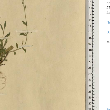
п
2
Да
П
В
М
В