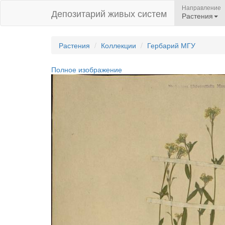
Направление
Депозитарий живых систем
Растения
Растения
Коллекции
Гербарий МГУ
Полное изображение