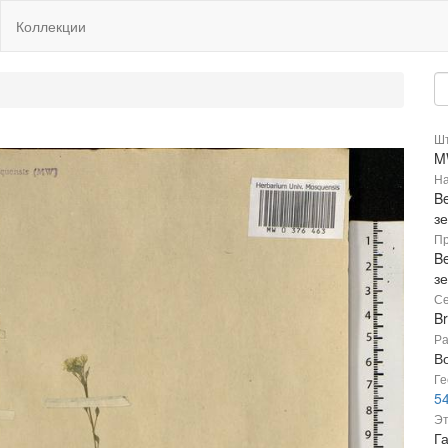
Коллекции
Шт
M
На
Be
з
Пр
Be
з
Се
B
Ра
В
Ге
54
Эт
Г