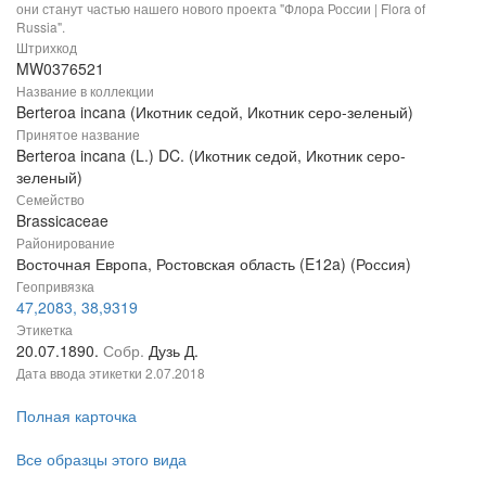
они станут частью нашего нового проекта "Флора России | Flora of
Russia".
Штрихкод
MW0376521
Название в коллекции
Berteroa incana (Икотник седой, Икотник серо-зеленый)
Принятое название
Berteroa incana (L.) DC. (Икотник седой, Икотник серо-
зеленый)
Семейство
Brassicaceae
Районирование
Восточная Европа, Ростовская область (E12a) (Россия)
Геопривязка
47,2083, 38,9319
Этикетка
20.07.1890.
Собр.
Дузь Д.
Дата ввода этикетки
2.07.2018
Полная карточка
Все образцы этого вида