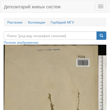
Депозитарий живых систем
Навиг
Растения
Коллекции
Гербарий МГУ
Полное изображение