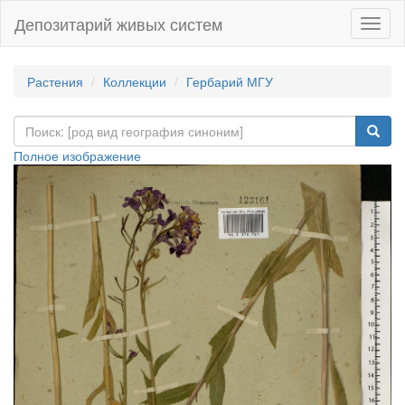
Депозитарий живых систем
Навиг
Растения
Коллекции
Гербарий МГУ
Полное изображение