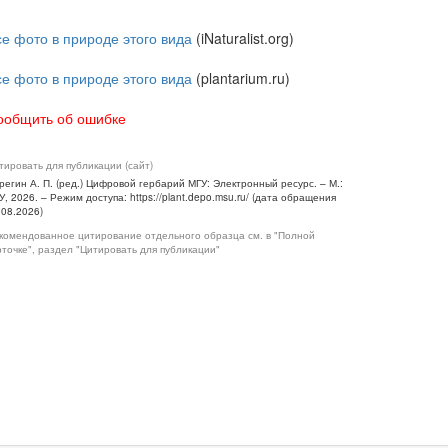
се фото в природе этого вида
(iNaturalist.org)
се фото в природе этого вида
(plantarium.ru)
ообщить об ошибке
тировать для публикации (сайт)
регин А. П. (ред.) Цифровой гербарий МГУ: Электронный ресурс. – М.:
У, 2026. – Режим доступа: https://plant.depo.msu.ru/ (дата обращения
.08.2026)
комендованное цитирование отдельного образца см. в "Полной
рточке", раздел "Цитировать для публикации"