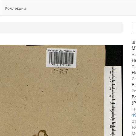
Коллекции
Шт
M
На
He
Пр
He
Се
B
Ра
В
(Р
Ге
49
Эт
Р
М