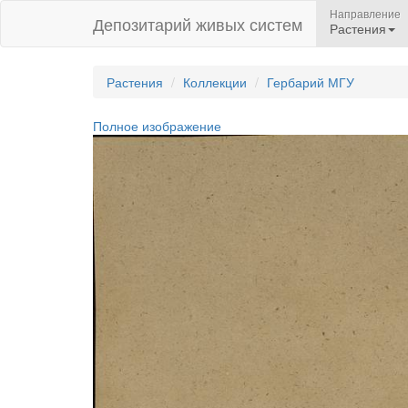
Направление
Депозитарий живых систем
Растения
Растения
Коллекции
Гербарий МГУ
Полное изображение