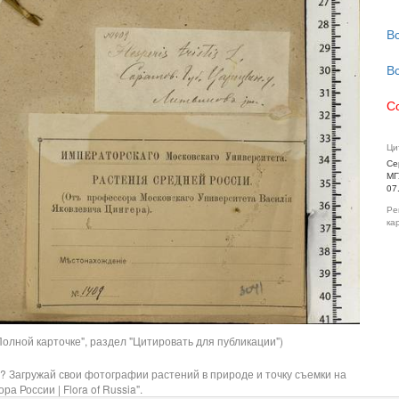
В
В
С
Ци
Се
МГ
07
Ре
ка
олной карточке", раздел "Цитировать для публикации")
? Загружай свои фотографии растений в природе и точку съемки на
ра России | Flora of Russia".