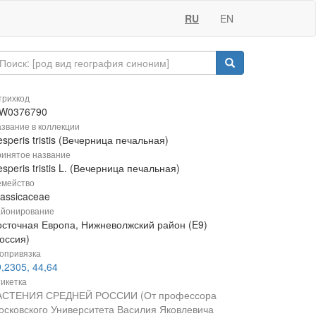
RU
EN
рихкод
W0376790
звание в коллекции
speris tristis (Вечерница печальная)
инятое название
speris tristis L. (Вечерница печальная)
мейство
rassicaceae
йонирование
осточная Европа, Нижневолжский район (E9)
оссия)
опривязка
,2305, 44,64
икетка
АСТЕНИЯ СРЕДНЕЙ РОССИИ (От профессора
осковского Университета Василия Яковлевича