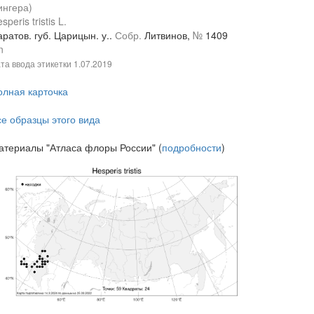
ингера)
speris tristis L.
ратов. губ. Царицын. у..
Собр.
Литвинов,
№
1409
n
та ввода этикетки
1.07.2019
олная карточка
се образцы этого вида
атериалы "Атласа флоры России" (
подробности
)