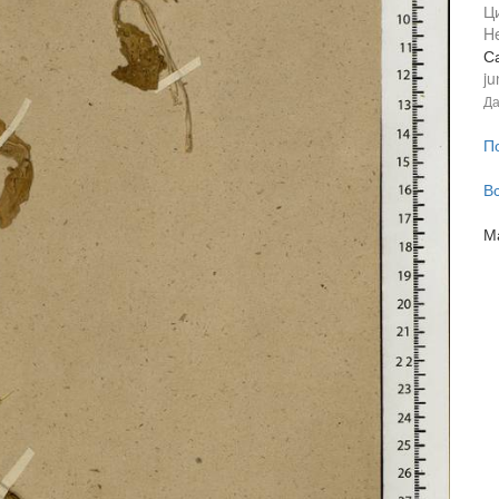
Ц
He
Са
ju
Да
П
В
М