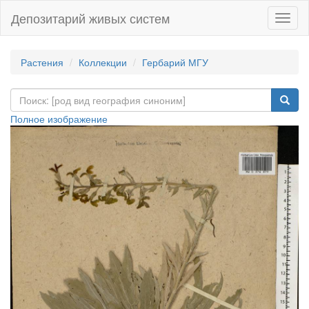
Депозитарий живых систем
Навиг
Растения
Коллекции
Гербарий МГУ
Полное изображение