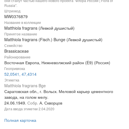
они станут частью нашего нового проекта "Флора России | Flora of
Russia".
Штрихкод
MW0376879
Название в коллекции
Matthiola fragrans (Левкой душистый)
Принятое название
Matthiola fragrans (Fisch.) Bunge (Левкой душистый)
Семейство
Brassicaceae
Районирование
Восточная Европа, Нижневолжский район (E9) (Россия)
Геопривязка
52,0541, 47,4314
Этикетка
Matthiola fragrans Bge
Саратовская обл., г. Вольск. Меловой карьер цементного
завода, на голом мелу.
24.06.1949.
Собр.
А. Скворцов
Дата ввода этикетки
2.04.2020
Полная карточка