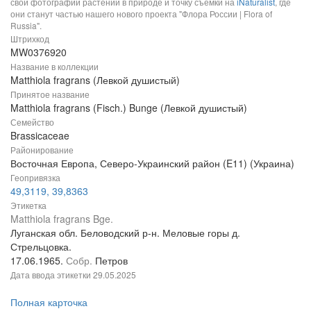
свои фотографии растений в природе и точку съемки на
iNaturalist
, где
они станут частью нашего нового проекта "Флора России | Flora of
Russia".
Штрихкод
MW0376920
Название в коллекции
Matthiola fragrans (Левкой душистый)
Принятое название
Matthiola fragrans (Fisch.) Bunge (Левкой душистый)
Семейство
Brassicaceae
Районирование
Восточная Европа, Северо-Украинский район (E11) (Украина)
Геопривязка
49,3119, 39,8363
Этикетка
Matthiola fragrans Bge.
Луганская обл. Беловодский р-н. Меловые горы д.
Стрельцовка.
17.06.1965.
Собр.
Петров
Дата ввода этикетки
29.05.2025
Полная карточка