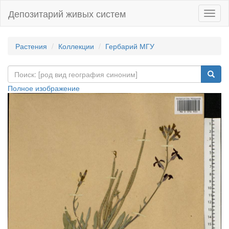
Депозитарий живых систем
Навиг
Растения
Коллекции
Гербарий МГУ
Полное изображение