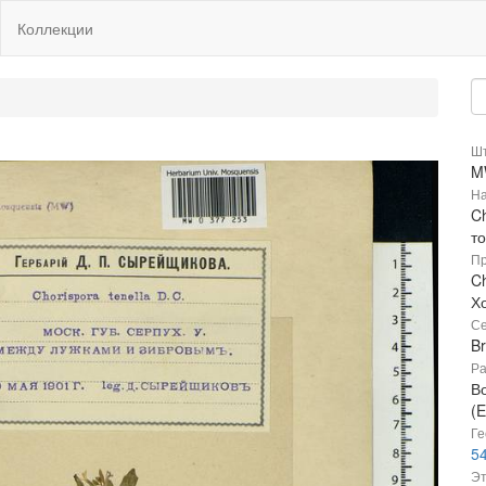
Коллекции
Шт
M
На
C
т
Пр
Ch
Х
Се
B
Ра
В
(E
Ге
54
Эт