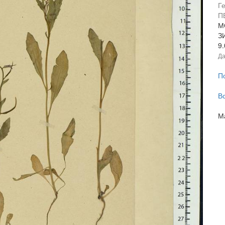
Г
П
М
З
9
Да
П
В
М