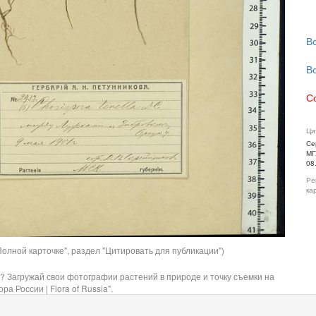
В
В
С
Ци
Се
МГ
08
Ре
ка
олной карточке", раздел "Цитировать для публикации")
? Загружай свои фотографии растений в природе и точку съемки на
ра России | Flora of Russia".