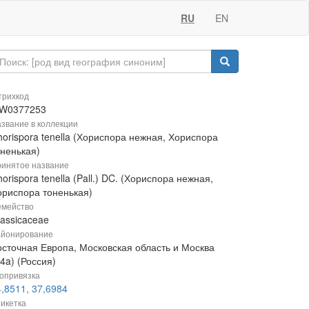
RU
EN
рихкод
W0377253
звание в коллекции
horispora tenella (Хориспора нежная, Хориспора
оненькая)
инятое название
orispora tenella (Pall.) DC. (Хориспора нежная,
ориспора тоненькая)
мейство
rassicaceae
йонирование
осточная Европа, Московская область и Москва
4a) (Россия)
опривязка
,8511, 37,6984
икетка