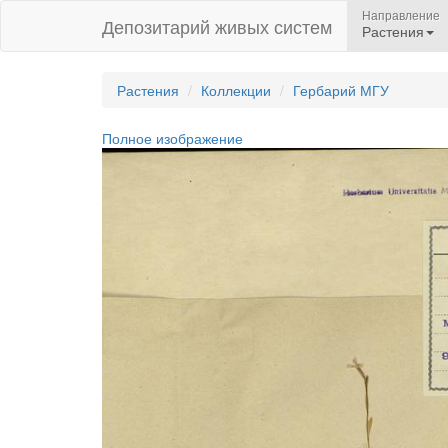
Направление
Депозитарий живых систем
Растения
Растения
Коллекции
Гербарий МГУ
Полное изображение