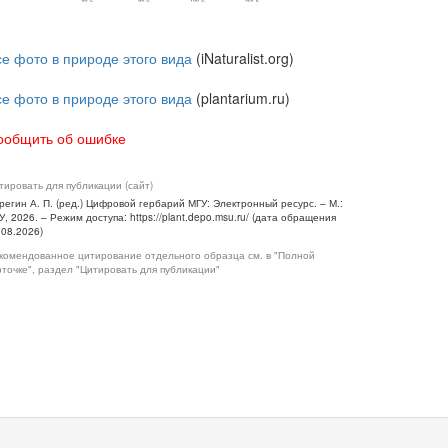
се фото в природе этого вида
(iNaturalist.org)
се фото в природе этого вида
(plantarium.ru)
ообщить об ошибке
тировать для публикации (сайт)
регин А. П. (ред.) Цифровой гербарий МГУ: Электронный ресурс. – М.:
У, 2026. – Режим доступа: https://plant.depo.msu.ru/ (дата обращения
.08.2026)
комендованное цитирование отдельного образца см. в "Полной
рточке", раздел "Цитировать для публикации"