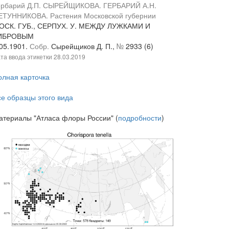
ербарий Д.П. СЫРЕЙЩИКОВА. ГЕРБАРИЙ А.Н.
ЕТУННИКОВА. Растения Московской губернии
ОСК. ГУБ., СЕРПУХ. У. МЕЖДУ ЛУЖКАМИ И
ИБРОВЫМ
.05.1901.
Собр.
Сырейщиков Д. П.,
№
2933 (6)
та ввода этикетки
28.03.2019
олная карточка
се образцы этого вида
атериалы "Атласа флоры России" (
подробности
)