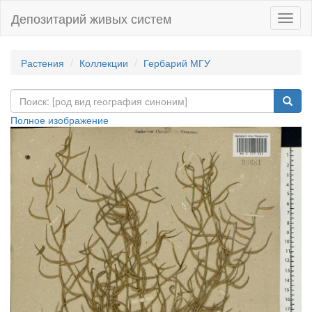
Депозитарий живых систем
Навиг
Растения
Коллекции
Гербарий МГУ
Полное изображение