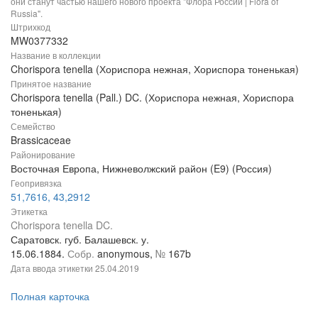
они станут частью нашего нового проекта "Флора России | Flora of
Russia".
Штрихкод
MW0377332
Название в коллекции
Chorispora tenella (Хориспора нежная, Хориспора тоненькая)
Принятое название
Chorispora tenella (Pall.) DC. (Хориспора нежная, Хориспора
тоненькая)
Семейство
Brassicaceae
Районирование
Восточная Европа, Нижневолжский район (E9) (Россия)
Геопривязка
51,7616, 43,2912
Этикетка
Chorispora tenella DC.
Саратовск. губ. Балашевск. у.
15.06.1884.
Собр.
anonymous,
№
167b
Дата ввода этикетки
25.04.2019
Полная карточка