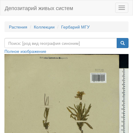
Депозитарий живых систем
Навиг
Растения
Коллекции
Гербарий МГУ
Полное изображение