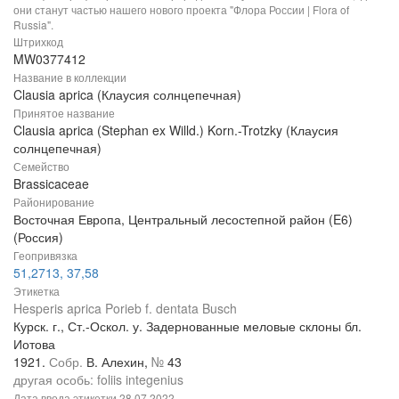
они станут частью нашего нового проекта "Флора России | Flora of
Russia".
Штрихкод
MW0377412
Название в коллекции
Clausia aprica (Клаусия солнцепечная)
Принятое название
Clausia aprica (Stephan ex Willd.) Korn.-Trotzky (Клаусия
солнцепечная)
Семейство
Brassicaceae
Районирование
Восточная Европа, Центральный лесостепной район (E6)
(Россия)
Геопривязка
51,2713, 37,58
Этикетка
Hesperis aprica Porieb f. dentata Busch
Курск. г., Ст.-Оскол. у. Задернованные меловые склоны бл.
Иотова
1921.
Собр.
В. Алехин,
№
43
другая особь: foliis integenius
Дата ввода этикетки
28.07.2022