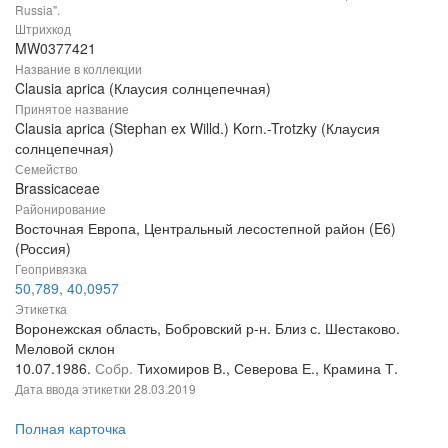
Russia".
Штрихкод
MW0377421
Название в коллекции
Clausia aprica (Клаусия солнцепечная)
Принятое название
Clausia aprica (Stephan ex Willd.) Korn.-Trotzky (Клаусия
солнцепечная)
Семейство
Brassicaceae
Районирование
Восточная Европа, Центральный лесостепной район (E6)
(Россия)
Геопривязка
50,789, 40,0957
Этикетка
Воронежская область, Бобровский р-н. Близ с. Шестаково.
Меловой склон
10.07.1986.
Собр.
Тихомиров В., Северова Е., Крамина Т.
Дата ввода этикетки
28.03.2019
Полная карточка