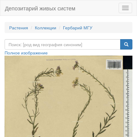
Депозитарий живых систем
Навиг
Растения
Коллекции
Гербарий МГУ
Полное изображение