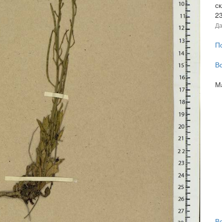
с
2
Да
П
В
М
В