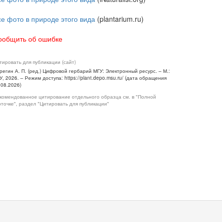
се фото в природе этого вида
(plantarium.ru)
ообщить об ошибке
тировать для публикации (сайт)
регин А. П. (ред.) Цифровой гербарий МГУ: Электронный ресурс. – М.:
У, 2026. – Режим доступа: https://plant.depo.msu.ru/ (дата обращения
.08.2026)
комендованное цитирование отдельного образца см. в "Полной
рточке", раздел "Цитировать для публикации"