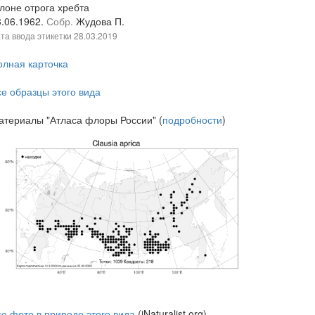
клоне отрога хребта
3.06.1962.
Собр.
Жудова П.
та ввода этикетки
28.03.2019
олная карточка
се образцы этого вида
атериалы "Атласа флоры России" (
подробности
)
се фото в природе этого вида
(iNaturalist.org)