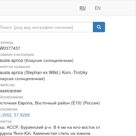
RU
EN
рихкод
W0377437
звание в коллекции
ausia aprica (Клаусия солнцепечная)
инятое название
ausia aprica (Stephan ex Willd.) Korn.-Trotzky
Клаусия солнцепечная)
мейство
rassicaceae
йонирование
осточная Европа, Восточный район (E10) (Россия)
опривязка
,3552, 57,9258
икетка
ш. АССР, Бурзянский р-н. В 4 км на юго-восток от
ордона Янги-Юл. Каменистая степь на южном