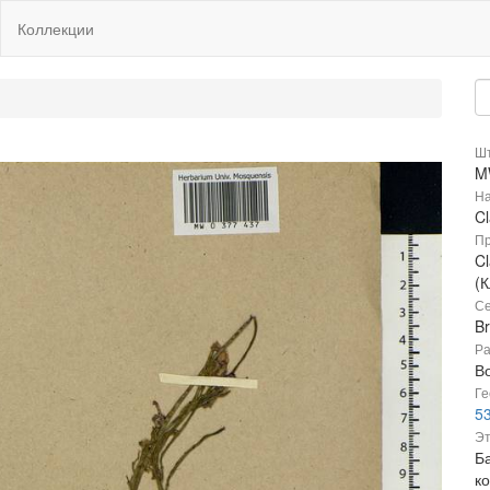
Коллекции
Шт
M
На
Cl
Пр
Cl
(
Се
B
Ра
В
Ге
53
Эт
Ба
к