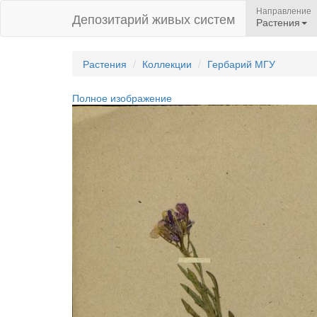
Направление
Депозитарий живых систем
Растения
Растения
Коллекции
Гербарий МГУ
Полное изображение