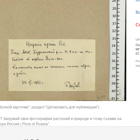
В
С
Ци
Се
МГ
07
Ре
ка
олной карточке", раздел "Цитировать для публикации")
? Загружай свои фотографии растений в природе и точку съемки на
ра России | Flora of Russia".