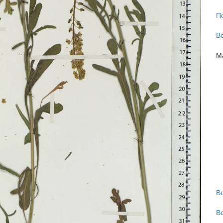
П
В
М
В
В