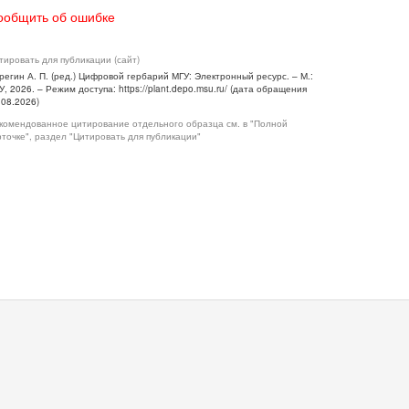
ообщить об ошибке
тировать для публикации (сайт)
регин А. П. (ред.) Цифровой гербарий МГУ: Электронный ресурс. – М.:
У, 2026. – Режим доступа: https://plant.depo.msu.ru/ (дата обращения
.08.2026)
комендованное цитирование отдельного образца см. в "Полной
рточке", раздел "Цитировать для публикации"