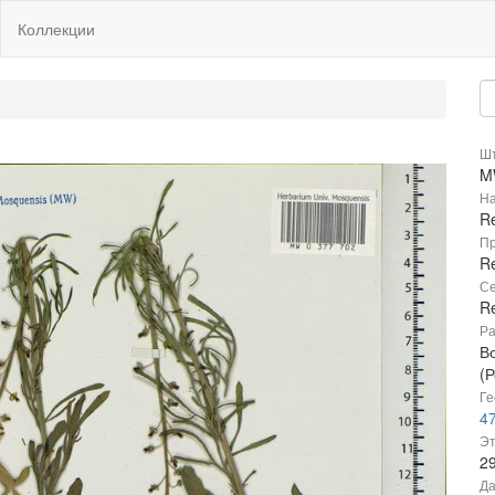
Коллекции
Шт
M
На
Re
Пр
Re
Се
R
Ра
В
(Р
Ге
47
Эт
2
Да