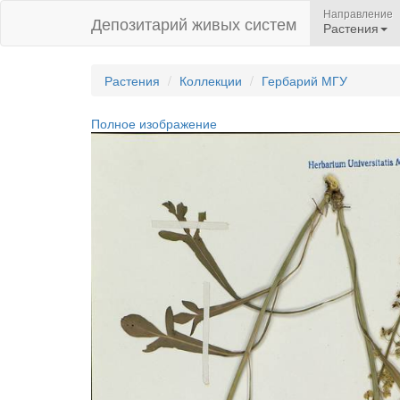
Направление
Депозитарий живых систем
Растения
Растения
Коллекции
Гербарий МГУ
Полное изображение