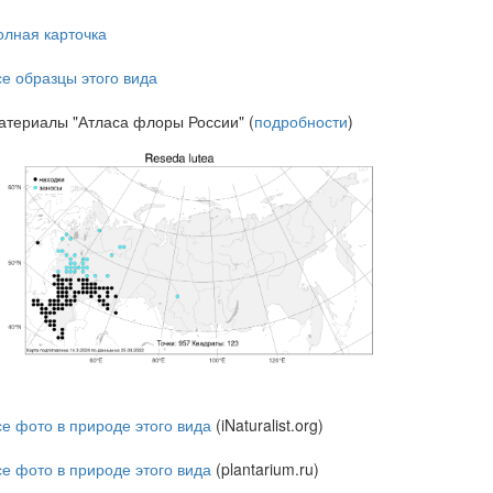
олная карточка
се образцы этого вида
атериалы "Атласа флоры России" (
подробности
)
се фото в природе этого вида
(iNaturalist.org)
се фото в природе этого вида
(plantarium.ru)