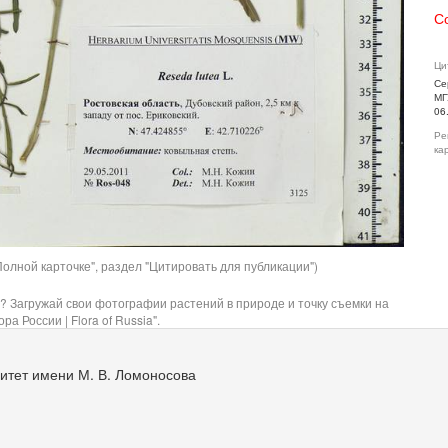
С
Ци
Се
МГ
06
Ре
ка
олной карточке", раздел "Цитировать для публикации")
? Загружай свои фотографии растений в природе и точку съемки на
ра России | Flora of Russia".
итет имени М. В. Ломоносова