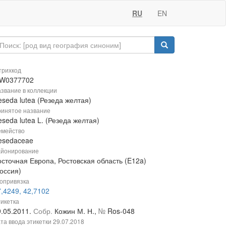
RU
EN
рихкод
W0377702
звание в коллекции
seda lutea (Резеда желтая)
инятое название
seda lutea L. (Резеда желтая)
мейство
esedaceae
йонирование
осточная Европа, Ростовская область (E12a)
оссия)
опривязка
,4249, 42,7102
икетка
9.05.2011.
Собр.
Кожин М. Н.,
№
Ros-048
та ввода этикетки
29.07.2018