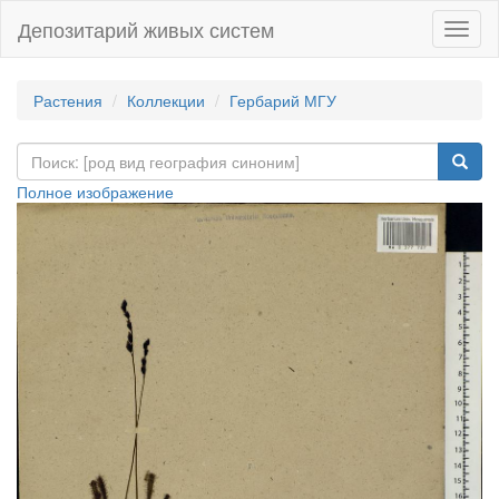
Депозитарий живых систем
Навиг
Растения
Коллекции
Гербарий МГУ
Полное изображение