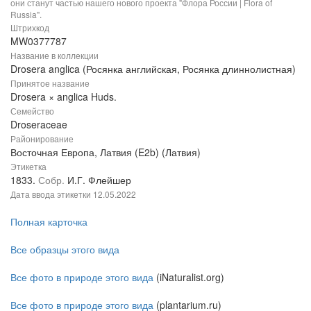
они станут частью нашего нового проекта "Флора России | Flora of
Russia".
Штрихкод
MW0377787
Название в коллекции
Drosera anglica (Росянка английская, Росянка длиннолистная)
Принятое название
Drosera × anglica Huds.
Семейство
Droseraceae
Районирование
Восточная Европа, Латвия (E2b) (Латвия)
Этикетка
1833.
Собр.
И.Г. Флейшер
Дата ввода этикетки
12.05.2022
Полная карточка
Все образцы этого вида
Все фото в природе этого вида
(iNaturalist.org)
Все фото в природе этого вида
(plantarium.ru)