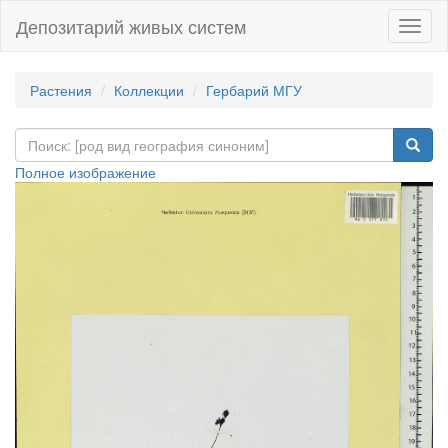
Депозитарий живых систем
Навиг
Растения
Коллекции
Гербарий МГУ
Полное изображение