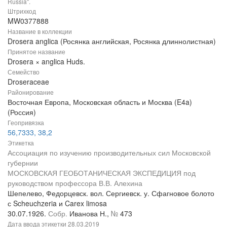
Russia".
Штрихкод
MW0377888
Название в коллекции
Drosera anglica (Росянка английская, Росянка длиннолистная)
Принятое название
Drosera × anglica Huds.
Семейство
Droseraceae
Районирование
Восточная Европа, Московская область и Москва (E4a)
(Россия)
Геопривязка
56,7333, 38,2
Этикетка
Ассоциация по изучению производительных сил Московской
губернии
МОСКОВСКАЯ ГЕОБОТАНИЧЕСКАЯ ЭКСПЕДИЦИЯ под
руководством профессора В.В. Алехина
Шепелево, Федорцевск. вол. Сергиевск. у. Сфагновое болото
с Scheuchzeria и Carex limosa
30.07.1926.
Собр.
Иванова Н.,
№
473
Дата ввода этикетки
28.03.2019