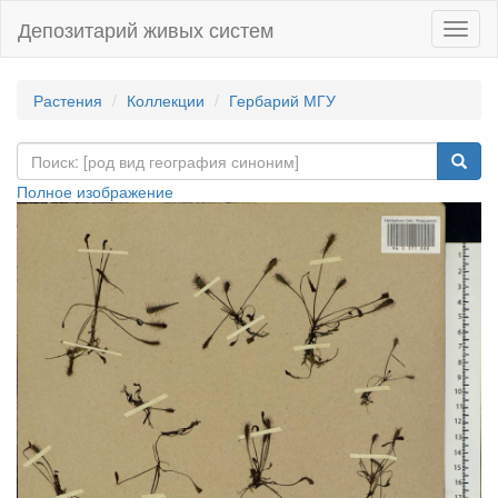
Депозитарий живых систем
Навиг
Растения
Коллекции
Гербарий МГУ
Полное изображение