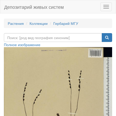
Депозитарий живых систем
Навиг
Растения
Коллекции
Гербарий МГУ
Полное изображение