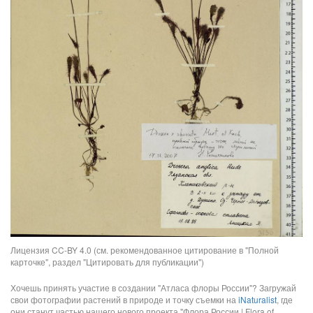
Лицензия CC-BY 4.0 (см. рекомендованное цитирование в "Полной
карточке", раздел "Цитировать для публикации")
Хочешь принять участие в создании "Атласа флоры России"? Загружай
свои фотографии растений в природе и точку съемки на
iNaturalist
, где
они станут частью нашего нового проекта "Флора России | Flora of