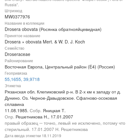
Russia".
Штрихкод
MW0377976
Название в коллекции
Drosera obovata (Росянка обратнояйцевидная)
Принятое название
Drosera × obovata Mert. & W. D. J. Koch
Семейство
Droseraceae
Районирование
Восточная Европа, Центральный район (E4) (Россия)
Геопривязка
55,1655, 39,9718
Этикетка
Рязанская обл. Клепиковский р-н. В 2-х км к западу от д.
Дунино. Оз. Черное-Давыдовское. Сфагново-осоковая
сплавина
11.08.1985.
Собр.
Яницкая Т.
Опр.
Решетникова Н., 17.01.2007
правый образец ─ точно, левый не исключено, потому что
стерильный. 17.01.2007 Н. Решетникова
Дата ввода этикетки
18.11.2019