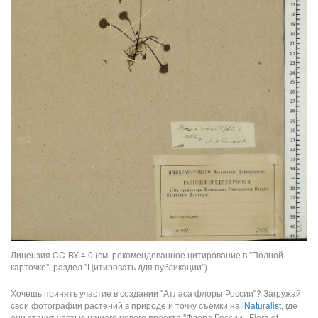
Лицензия CC-BY 4.0 (см. рекомендованное цитирование в "Полной
карточке", раздел "Цитировать для публикации")
Хочешь принять участие в создании "Атласа флоры России"? Загружай
свои фотографии растений в природе и точку съемки на
iNaturalist
, где
они станут частью нашего нового проекта "Флора России | Flora of