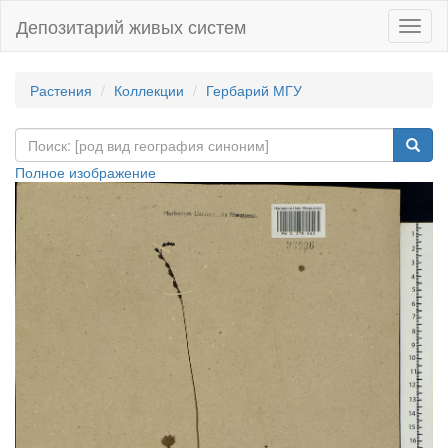
Депозитарий живых систем
Навиг
Растения
Коллекции
Гербарий МГУ
Полное изображение