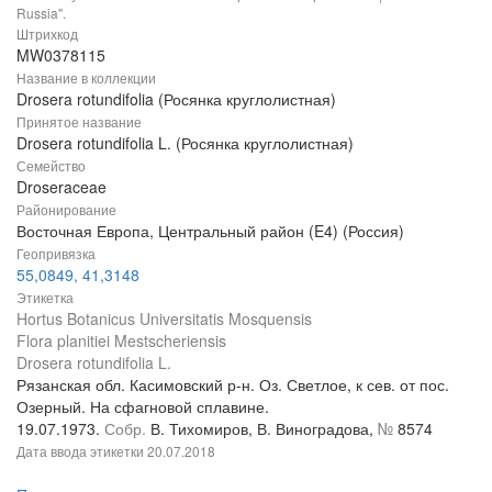
Russia".
Штрихкод
MW0378115
Название в коллекции
Drosera rotundifolia (Росянка круглолистная)
Принятое название
Drosera rotundifolia L. (Росянка круглолистная)
Семейство
Droseraceae
Районирование
Восточная Европа, Центральный район (E4) (Россия)
Геопривязка
55,0849, 41,3148
Этикетка
Hortus Botanicus Universitatis Mosquensis
Flora planitiei Mestscheriensis
Drosera rotundifolia L.
Рязанская обл. Касимовский р-н. Оз. Светлое, к сев. от пос.
Озерный. На сфагновой сплавине.
19.07.1973.
Собр.
В. Тихомиров, В. Виноградова,
№
8574
Дата ввода этикетки
20.07.2018