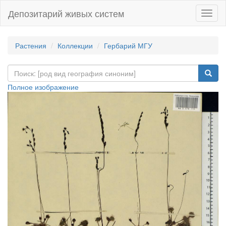
Депозитарий живых систем
Навиг
Растения
Коллекции
Гербарий МГУ
Полное изображение