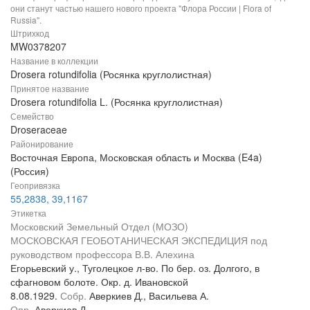
они станут частью нашего нового проекта "Флора России | Flora of
Russia".
Штрихкод
MW0378207
Название в коллекции
Drosera rotundifolia (Росянка круглолистная)
Принятое название
Drosera rotundifolia L. (Росянка круглолистная)
Семейство
Droseraceae
Районирование
Восточная Европа, Московская область и Москва (E4a)
(Россия)
Геопривязка
55,2838, 39,1167
Этикетка
Московский Земельный Отдел (МОЗО)
МОСКОВСКАЯ ГЕОБОТАНИЧЕСКАЯ ЭКСПЕДИЦИЯ под
руководством профессора В.В. Алехина
Егорьевский у., Туголецкое л-во. По бер. оз. Долгого, в
сфагновом болоте. Окр. д. Ивановской
8.08.1929.
Собр.
Аверкиев Д., Васильева А.
Опр.
Аверкиев Д.