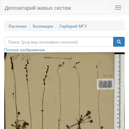
Депозитарий живых систем
Навиг
Растения
Коллекции
Гербарий МГУ
Полное изображение