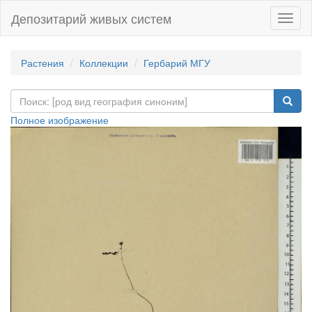
Депозитарий живых систем
Навиг
Растения
Коллекции
Гербарий МГУ
Полное изображение