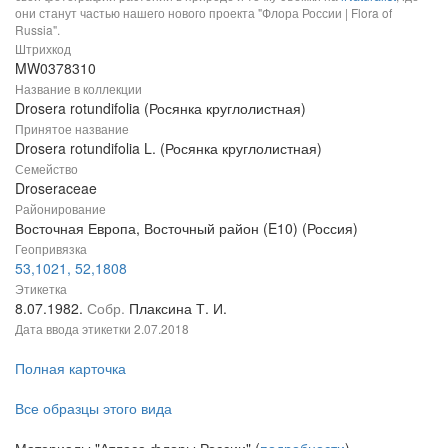
они станут частью нашего нового проекта "Флора России | Flora of
Russia".
Штрихкод
MW0378310
Название в коллекции
Drosera rotundifolia (Росянка круглолистная)
Принятое название
Drosera rotundifolia L. (Росянка круглолистная)
Семейство
Droseraceae
Районирование
Восточная Европа, Восточный район (E10) (Россия)
Геопривязка
53,1021, 52,1808
Этикетка
8.07.1982.
Собр.
Плаксина Т. И.
Дата ввода этикетки
2.07.2018
Полная карточка
Все образцы этого вида
Материалы "Атласа флоры России" (
подробности
)