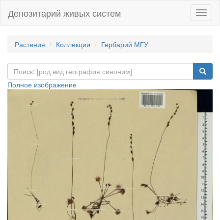
Депозитарий живых систем
Навиг
Растения
Коллекции
Гербарий МГУ
Полное изображение