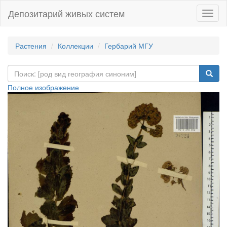
Депозитарий живых систем
Навиг
Растения
Коллекции
Гербарий МГУ
Полное изображение