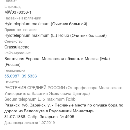
Russia".
Штрихкод
MW0378356-1
Название в коллекции
Hylotelephium maximum (Очитник большой)
Принятое название
Hylotelephium maximum (L.) Holub (Очитник большой)
Семейство
Crassulaceae
Районирование
Восточная Европа, Московская область и Москва (E4a)
(Россия)
Геопривязка
55,0987, 39,5336
Этикетка
РАСТЕНИЯ СРЕДНЕЙ РОССИИ (От профессора Московского
Университета Василия Яковлевича Цингера)
Sedum telephium L. α maximum Rchb.
Рязанск. губ. Зарайск. у. - Песчаные места по опушке бора по
дороге из Белоомута в Радовицкий Монастырь.
31.07.1868.
Собр.
Захарьев,
№
4905
Дата ввода этикетки
1.07.2019