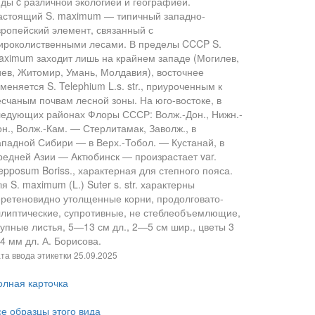
иды c различной экологией и географией.
астоящий S. maximum — типичный западно-
вропейский элемент, связанный с
ироколиственными лесами. В пределы CCCP S.
aximum заходит лишь на крайнем западе (Могилев,
иев, Житомир, Умань, Молдавия), восточнее
меняется S. Telephium L.s. str., приуроченным к
есчаным почвам лесной зоны. На юго-востоке, в
ледующих районах Флоры СССР: Волж.-Дон., Нижн.-
н., Волж.-Кам. — Стерлитамак, Заволж., в
ападной Сибири — в Верх.-Тобол. — Кустанай, в
редней Азии — Актюбинск — произрастает var.
epposum Boriss., характерная для степного пояса.
я S. maximum (L.) Suter s. str. характерны
еретеновидно утолщенные корни, продолговато-
ллиптические, супротивные, не стеблеобъемлющие,
рупные листья, 5—13 см дл., 2—5 см шир., цветы 3
4 мм дл. А. Борисова.
та ввода этикетки
25.09.2025
олная карточка
се образцы этого вида