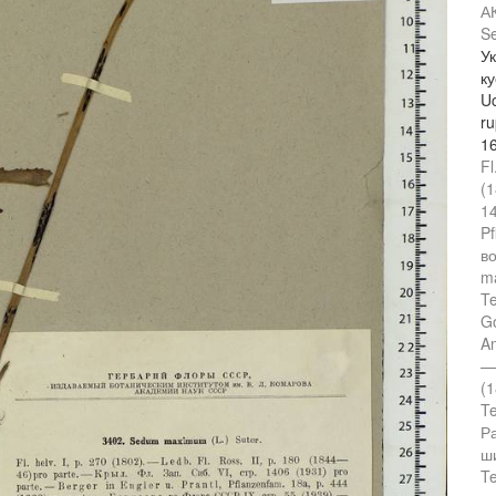
А
S
У
ку
Uc
ru
1
Fl
(1
14
Pf
во
ma
Te
Go
Am
— 
(1
Te
Р
ши
Te