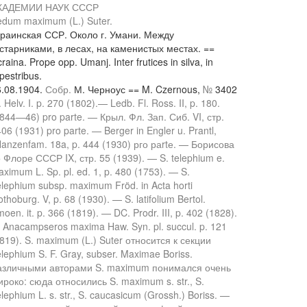
КАДЕМИИ НАУК СССР
edum maximum (L.) Suter.
краинская ССР. Около г. Умани. Между
старниками, в лесах, на каменистых местах. ==
raina. Prope opp. Umanj. Inter frutices in silva, in
pestribus.
6.08.1904.
Собр.
М. Черноус == M. Czernous,
№
3402
. Helv. I. p. 270 (1802).— Ledb. Fl. Ross. II, p. 180.
844—46) pro parte. — Крыл. Фл. Зап. Сиб. VI, стр.
06 (1931) pro parte. — Berger in Engler u. Prantl,
lanzenfam. 18a, p. 444 (1930) рго раrtе. — Борисова
 Флоре СССР IX, стр. 55 (1939). — S. telephium e.
ximum L. Sp. pl. ed. 1, p. 480 (1753). — S.
lephium subsp. maximum Fröd. in Acta horti
thoburg. V, p. 68 (1930). — S. latifolium Bertol.
oen. it. p. 366 (1819). — DC. Prodr. III, p. 402 (1828).
Anacampseros maxima Haw. Syn. pl. succul. p. 121
819). S. maximum (L.) Suter относится к секции
lephium S. F. Gray, subser. Maximae Boriss.
азличными авторами S. maximum понимался очень
роко: сюда относились S. maximum s. str., S.
lephium L. s. str., S. caucasicum (Grossh.) Boriss. —