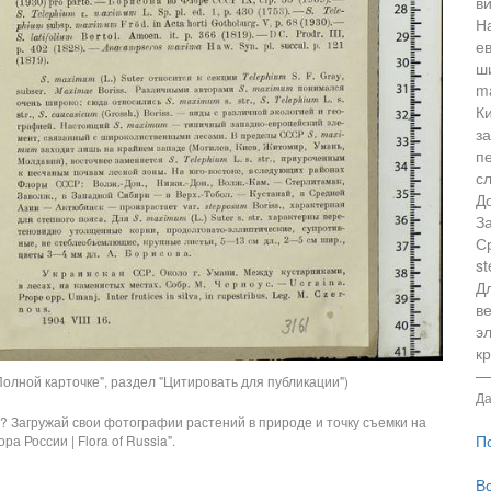
в
Н
е
ш
m
К
за
п
с
До
З
С
st
Дл
в
э
к
—
олной карточке", раздел "Цитировать для публикации")
Да
? Загружай свои фотографии растений в природе и точку съемки на
П
ра России | Flora of Russia".
В