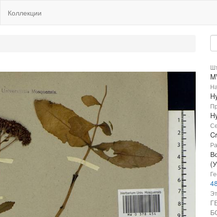
Коллекции
Шт
M
На
H
Пр
H
Се
C
Ра
В
(
Ге
48
Эт
Г
Б