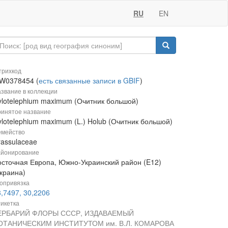
RU
EN
рихкод
W0378454 (
есть связанные записи в GBIF
)
звание в коллекции
ylotelephium maximum (Очитник большой)
инятое название
ylotelephium maximum (L.) Holub (Очитник большой)
мейство
rassulaceae
йонирование
осточная Европа, Южно-Украинский район (E12)
Украина)
опривязка
,7497, 30,2206
икетка
ЕРБАРИЙ ФЛОРЫ СССР, ИЗДАВАЕМЫЙ
ОТАНИЧЕСКИМ ИНСТИТУТОМ им. В.Л. КОМАРОВА