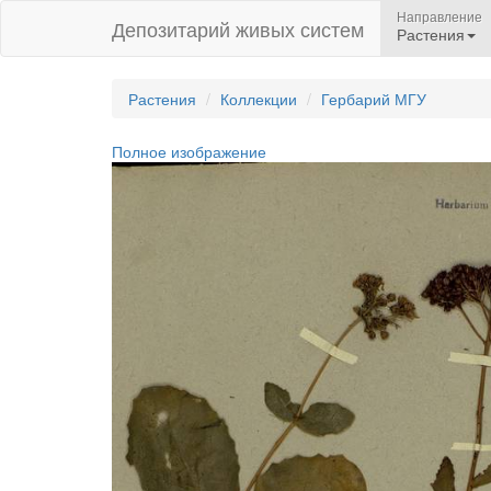
Направление
Депозитарий живых систем
Растения
Растения
Коллекции
Гербарий МГУ
Полное изображение