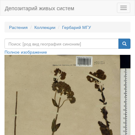
Депозитарий живых систем
Навиг
Растения
Коллекции
Гербарий МГУ
Полное изображение