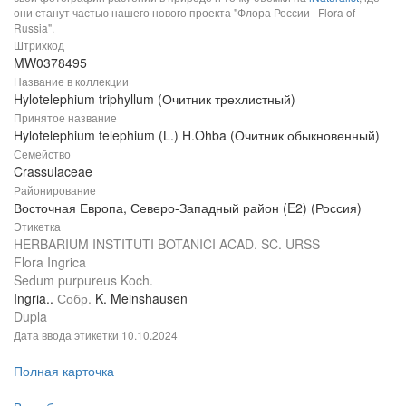
они станут частью нашего нового проекта "Флора России | Flora of
Russia".
Штрихкод
MW0378495
Название в коллекции
Hylotelephium triphyllum (Очитник трехлистный)
Принятое название
Hylotelephium telephium (L.) H.Ohba (Очитник обыкновенный)
Семейство
Crassulaceae
Районирование
Восточная Европа, Северо-Западный район (E2) (Россия)
Этикетка
HERBARIUM INSTITUTI BOTANICI ACAD. SC. URSS
Flora Ingrica
Sedum purpureus Koch.
Ingria..
Собр.
K. Meinshausen
Dupla
Дата ввода этикетки
10.10.2024
Полная карточка