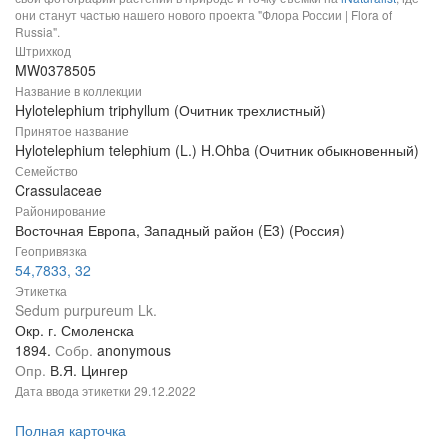
они станут частью нашего нового проекта "Флора России | Flora of
Russia".
Штрихкод
MW0378505
Название в коллекции
Hylotelephium triphyllum (Очитник трехлистный)
Принятое название
Hylotelephium telephium (L.) H.Ohba (Очитник обыкновенный)
Семейство
Crassulaceae
Районирование
Восточная Европа, Западный район (E3) (Россия)
Геопривязка
54,7833, 32
Этикетка
Sedum purpureum Lk.
Окр. г. Смоленска
1894.
Собр.
anonymous
Опр.
В.Я. Цингер
Дата ввода этикетки
29.12.2022
Полная карточка