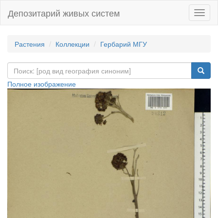
Депозитарий живых систем
Навиг
Растения
Коллекции
Гербарий МГУ
Полное изображение