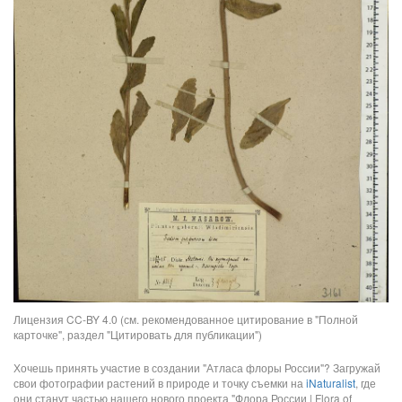
Лицензия CC-BY 4.0 (см. рекомендованное цитирование в "Полной
карточке", раздел "Цитировать для публикации")
Хочешь принять участие в создании "Атласа флоры России"? Загружай
свои фотографии растений в природе и точку съемки на
iNaturalist
, где
они станут частью нашего нового проекта "Флора России | Flora of