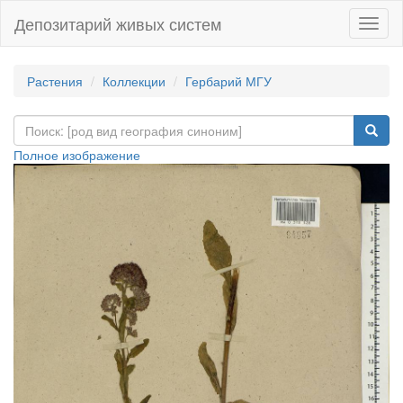
Депозитарий живых систем
Навиг
Растения
Коллекции
Гербарий МГУ
Полное изображение