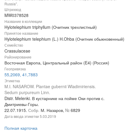
Russia".
Штрихкод
MW0378528
Название в коллекции
Hylotelephium triphyllum (Очитник трехлистный)
Принятое название
Hylotelephium telephium (L.) H.Ohba (Очитник обыкновенный)
Семейство
Crassulaceae
Районирование
Восточная Европа, Центральный район (E4) (Россия)
Геопривязка
55,2069, 41,7883
Этикетка
M.I. NASAROW. Plantae gubernii Wladimiriensis.
Sedum purpureum Linn.
Distr. Melenki. В кустарнике на пойме Оки против с.
Дмитриевы-Горы.
22.07.1915.
Собр.
М. Назаров,
№
6829
Дата ввода этикетки
5.03.2019
Полная карточка