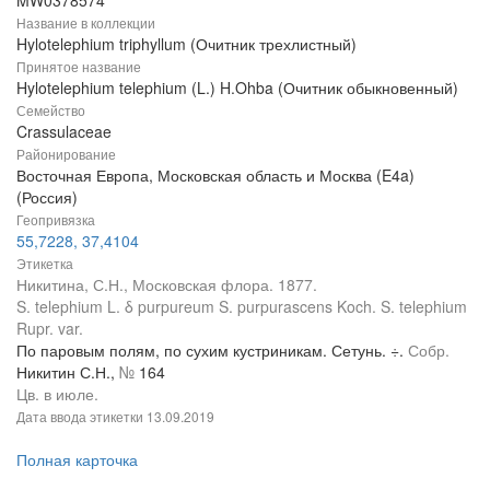
MW0378574
Название в коллекции
Hylotelephium triphyllum (Очитник трехлистный)
Принятое название
Hylotelephium telephium (L.) H.Ohba (Очитник обыкновенный)
Семейство
Crassulaceae
Районирование
Восточная Европа, Московская область и Москва (E4a)
(Россия)
Геопривязка
55,7228, 37,4104
Этикетка
Никитина, С.Н., Московская флора. 1877.
S. telephium L. δ purpureum S. purpurascens Koch. S. telephium
Rupr. var.
По паровым полям, по сухим кустриникам. Сетунь. ÷.
Собр.
Никитин С.Н.,
№
164
Цв. в июле.
Дата ввода этикетки
13.09.2019
Полная карточка