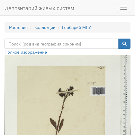
Депозитарий живых систем
Навиг
Растения
Коллекции
Гербарий МГУ
Полное изображение