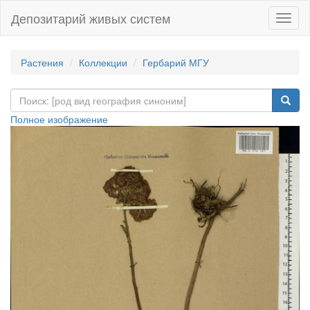
Депозитарий живых систем
Навиг
Растения
Коллекции
Гербарий МГУ
Полное изображение