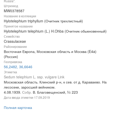
Russia".
Штрихкод
MW0378587
Название в коллекции
Hylotelephium triphyllum (Очитник трехлистный)
Принятое название
Hylotelephium telephium (L.) H.Ohba (Очитник обыкновенный)
Семейство
Crassulaceae
Районирование
Восточная Европа, Московская область и Москва (E4a)
(Россия)
Геопривязка
56,2482, 36,6646
Этикетка
Sedum telephium L. ssp. vulgare Link
Московская область. Клинский р-н, к сев. от д. Караваево. На
лесосеке, заросшей вейником.
4.08.1939.
Собр.
В. Благовещенский,
№
223
Дата ввода этикетки
17.09.2019
Полная карточка