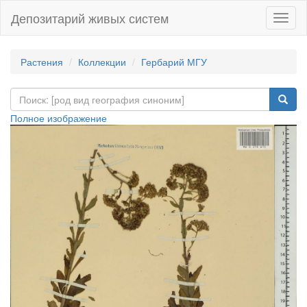
Депозитарий живых систем
Навиг
Растения
Коллекции
Гербарий МГУ
Полное изображение